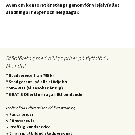
Även om kontoret är stängt genomför vi självfallet
städningar helger och helgdagar.
Städföretag med billiga priser på flyttstäd i
Mölndal
* Städservice från 795 kr
* Städgaranti på alla städjobb
* 50% RUT (vi ansöker åt Dig)
* GRATIS Offertförfrågan (EJ bindande)
Ingår alltid i våra priser vid flyttstädning:
√ Fasta priser
√ Fönsterputs
√ Proffsig kundservice
√ Erfaren, utbildad städpersonal