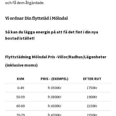
och få dem åtgärdade.
Vi ordnar Din flyttstäd i Mölndal
Så kan du lägga energin på att få det fint i din nya
bostad istället!
Flyttstädning Mölndal Pris -Villor/Radhus/Lägenheter
(inklusive moms)
KVM
PRIS - (EXEMPEL)
EFTER RUT
0-49
fr.3500Kr
1750Kr
50-59
fr.3800Kr
1900Kr
60-69
fr.4300Kr
2150Kr
70-79
fr.4700Kr
2350Kr