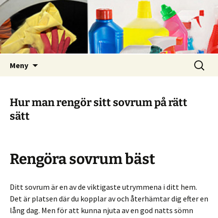
Din städfirma i Göteborg
FlyttstädningMölndal.nu
Hoppa
Sök
Meny
till
efter:
innehåll
Hur man rengör sitt sovrum på rätt
sätt
Rengöra sovrum bäst
Ditt sovrum är en av de viktigaste utrymmena i ditt hem.
Det är platsen där du kopplar av och återhämtar dig efter en
lång dag. Men för att kunna njuta av en god natts sömn