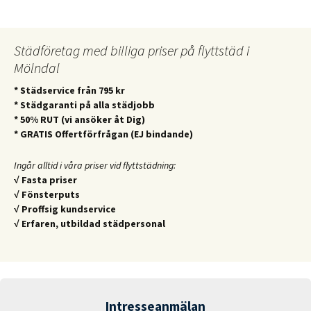
Städföretag med billiga priser på flyttstäd i
Mölndal
* Städservice från 795 kr
* Städgaranti på alla städjobb
* 50% RUT (vi ansöker åt Dig)
* GRATIS Offertförfrågan (EJ bindande)
Ingår alltid i våra priser vid flyttstädning:
√ Fasta priser
√ Fönsterputs
√ Proffsig kundservice
√ Erfaren, utbildad städpersonal
Intresseanmälan